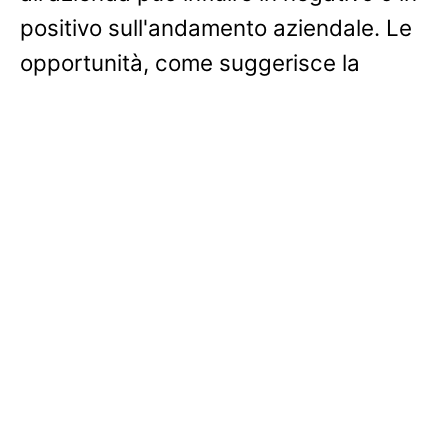
positivo sull'andamento aziendale. Le
opportunità, come suggerisce la
parola, sono quegli elementi che
possono rappresentare delle occasioni
di crescita e di sviluppo per l'azienda.
Saperli riconoscere e, soprattutto,
comprenderne le evoluzioni
rappresenta una capacità
fondamentale per l'azienda. Spesso le
aziende rincorrono i concorrenti
semplicemente perché non sono state
sufficientemente attente a cogliere i
segnali che arrivavano dall'ambiente